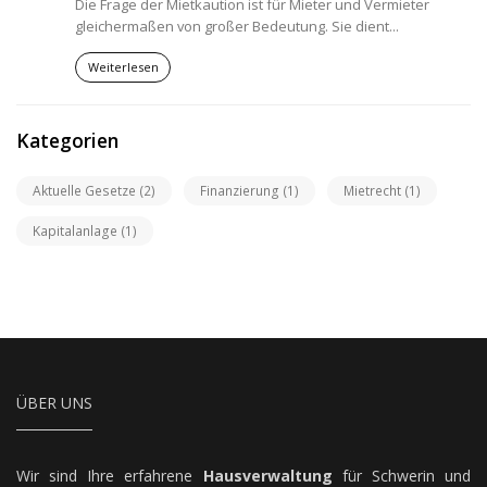
Die Frage der Mietkaution ist für Mieter und Vermieter
gleichermaßen von großer Bedeutung. Sie dient...
Weiterlesen
Kategorien
Aktuelle Gesetze (2)
Finanzierung (1)
Mietrecht (1)
Kapitalanlage (1)
ÜBER UNS
Wir sind Ihre erfahrene
Hausverwaltung
für Schwerin und